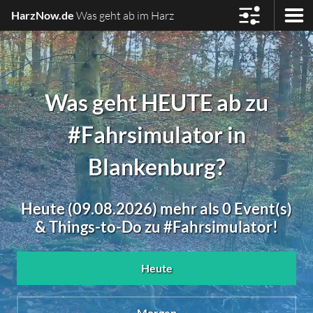
HarzNow.de
Was geht ab im Harz
Was geht HEUTE ab zu
#Fahrsimulator in
Blankenburg?
Heute (09.08.2026) mehr als 0 Event(s)
& Things-to-Do zu #Fahrsimulator!
Heute
Morgen