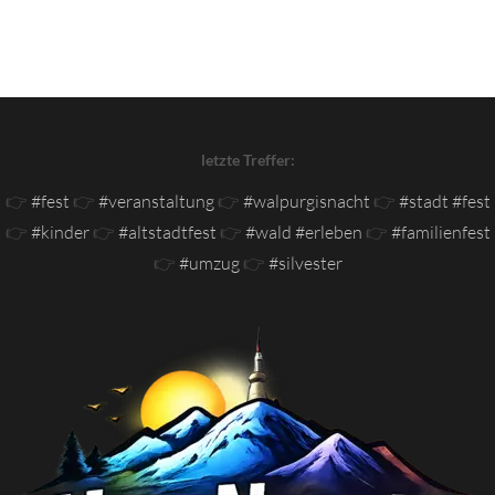
letzte Treffer:
👉
#fest
👉
#veranstaltung
👉
#walpurgisnacht
👉
#stadt #fest
👉
#kinder
👉
#altstadtfest
👉
#wald #erleben
👉
#familienfest
👉
#umzug
👉
#silvester