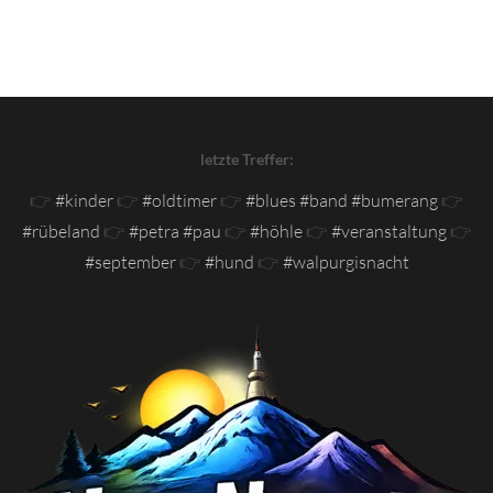
letzte Treffer:
👉
#kinder
👉
#oldtimer
👉
#blues #band #bumerang
👉
#rübeland
👉
#petra #pau
👉
#höhle
👉
#veranstaltung
👉
#september
👉
#hund
👉
#walpurgisnacht