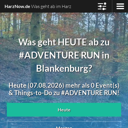
HarzNow.de
Was geht ab im Harz
Was geht HEUTE ab zu
#ADVENTURE RUN in
Blankenburg?
Heute (07.08.2026) mehr als 0 Event(s)
& Things-to-Do zu #ADVENTURE RUN!
Heute
Morgen