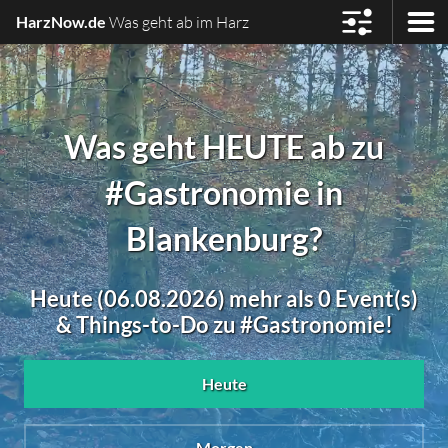
HarzNow.de
Was geht ab im Harz
Was geht HEUTE ab zu
#Gastronomie in
Blankenburg?
Heute (06.08.2026) mehr als 0 Event(s)
& Things-to-Do zu #Gastronomie!
Heute
Morgen