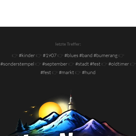
letzte Treffer:
👉
#kinder
👉
#1907
👉
#blues #band #bumerang
👉
#sonderstempel
👉
#september
👉
#stadt #fest
👉
#oldtimer
👉
#fest
👉
#markt
👉
#hund