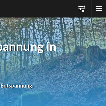
pannung in
 #Entspannung!
...