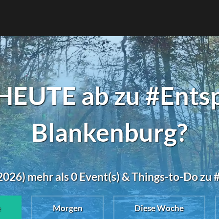
HEUTE ab zu #Ents
Blankenburg?
2026) mehr als 0 Event(s) & Things-to-Do zu
e
Morgen
Diese Woche