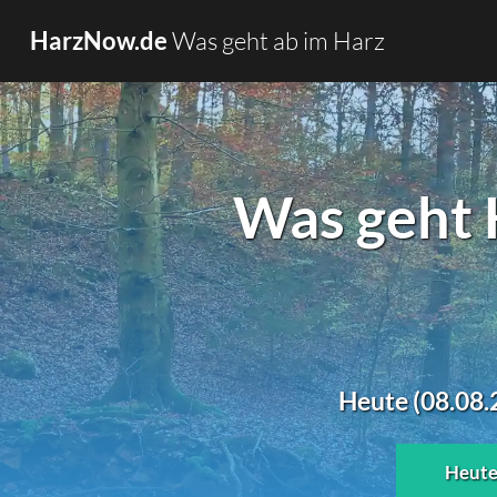
Was geht ab im Harz
HarzNow.de
Was geht 
Heute (08.08.
Heut