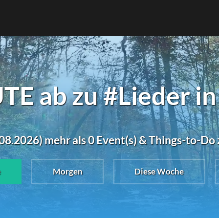
E ab zu #Lieder i
08.2026) mehr als 0 Event(s) & Things-to-Do 
e
Morgen
Diese Woche