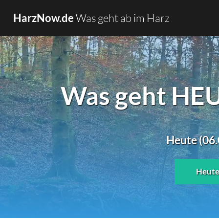
Was geht ab im Harz
HarzNow.de
Was geht HEUT
Heute (06.
Heut