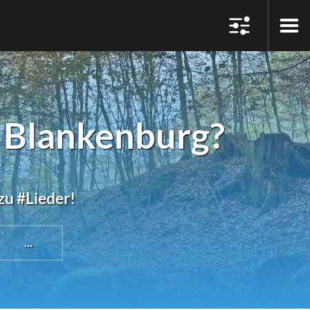
n Blankenburg?
zu #Lieder!
...