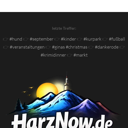
letzte Treffer:
👉
#hund
👉
#september
👉
#kinder
👉
#kurpark
👉
#fußball
👉
#veranstaltungen
👉
#ginas #christmas
👉
#dankerode
👉
#krimidinner
👉
#markt