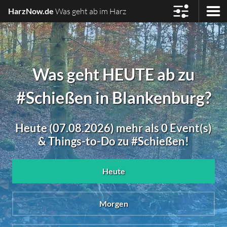
HarzNow.de
Was geht ab im Harz
Was geht HEUTE ab zu
#Schießen in Blankenburg?
Heute (07.08.2026) mehr als 0 Event(s)
& Things-to-Do zu #Schießen!
Heute
Morgen