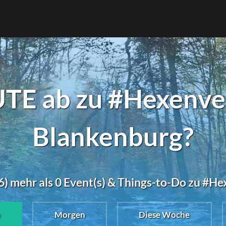
TE ab zu #Hexenver
Blankenburg?
) mehr als 0 Event(s) & Things-to-Do zu #H
e
Morgen
Diese Woche