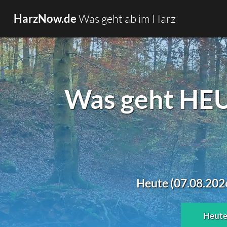
Was geht ab im Harz
HarzNow.de
Was geht HEU
Heute (07.08.2026
Heut