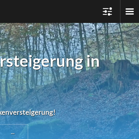
steigerung in
exenversteigerung!
...