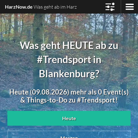
HarzNow.de
Was geht ab im Harz
Was geht HEUTE ab zu
#Trendsport in
Blankenburg?
Heute (09.08.2026) mehr als 0 Event(s)
& Things-to-Do zu #Trendsport!
Heute
Morgen