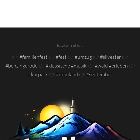
letzte Treffer:
👉
#familienfest
👉
#fest
👉
#umzug
👉
#silvester
👉
#benzingerode
👉
#klassische #musik
👉
#wald #erleben
👉
#kurpark
👉
#rübeland
👉
#september