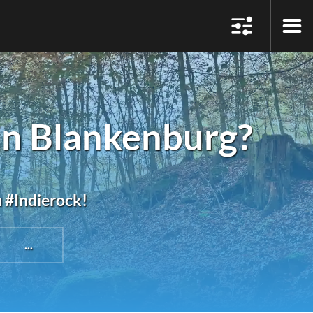
in Blankenburg?
u #Indierock!
...