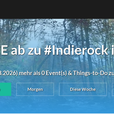
 ab zu #Indierock 
.2026) mehr als 0 Event(s) & Things-to-Do z
e
Morgen
Diese Woche