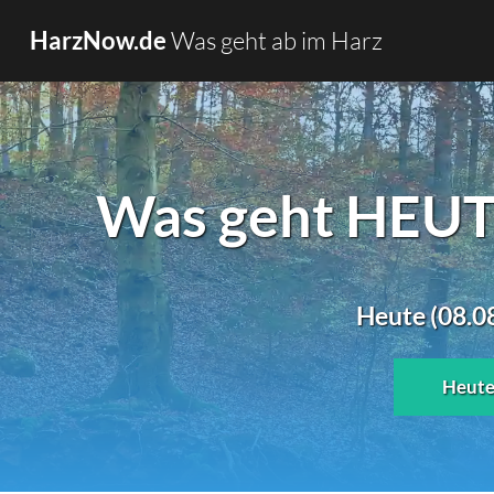
Was geht ab im Harz
HarzNow.de
Was geht HEUTE
Heute (08.08
Heut