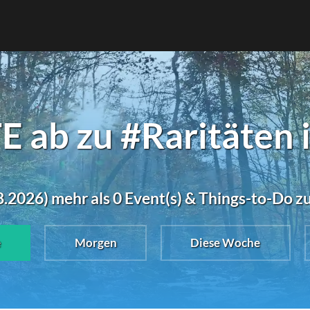
 ab zu #Raritäten 
.2026) mehr als 0 Event(s) & Things-to-Do z
e
Morgen
Diese Woche