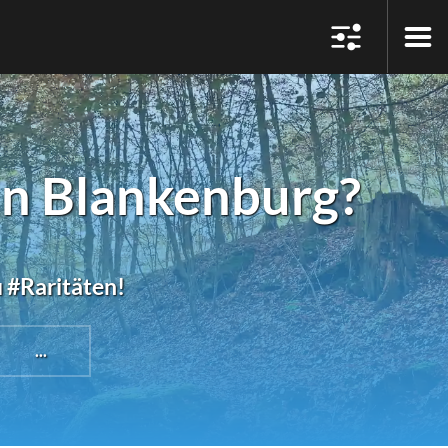
in Blankenburg?
u #Raritäten!
...