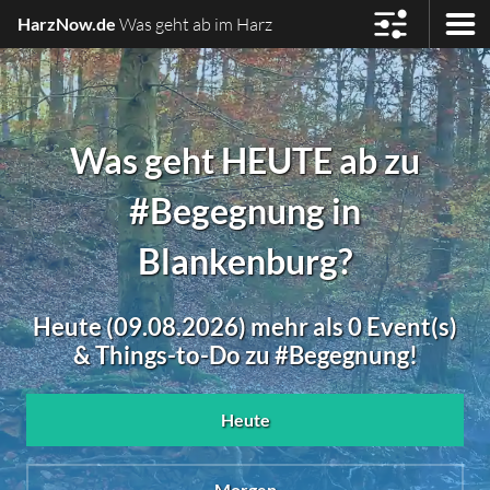
HarzNow.de
Was geht ab im Harz
Was geht HEUTE ab zu
#Begegnung in
Blankenburg?
Heute (09.08.2026) mehr als 0 Event(s)
& Things-to-Do zu #Begegnung!
Heute
Morgen