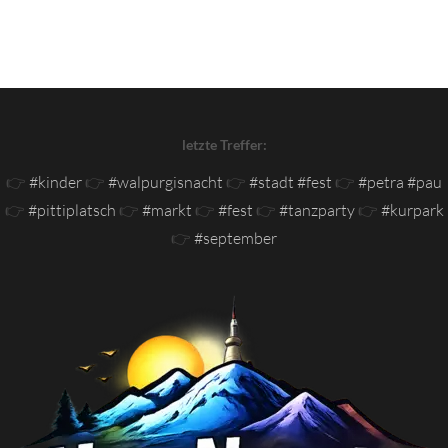
letzte Treffer:
👉
#kinder
👉
#walpurgisnacht
👉
#stadt #fest
👉
#petra #pau
👉
#pittiplatsch
👉
#markt
👉
#fest
👉
#tanzparty
👉
#kurpark
👉
#september