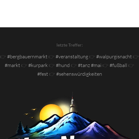
letzte Treffer:
👉
#bergbauernmarkt
👉
#veranstaltung
👉
#walpurgisnacht
👉
#markt
👉
#kurpark
👉
#hund
👉
#tanz #mai
👉
#fußball
👉
#fest
👉
#sehenswürdigkeiten