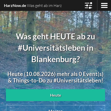
HarzNow.de
Was geht ab im Harz
Was geht HEUTE ab zu
#Universitätsleben in
Blankenburg?
Heute (10.08.2026) mehr als 0 Event(s)
& Things-to-Do zu #Universitätsleben!
Heute
Morgen