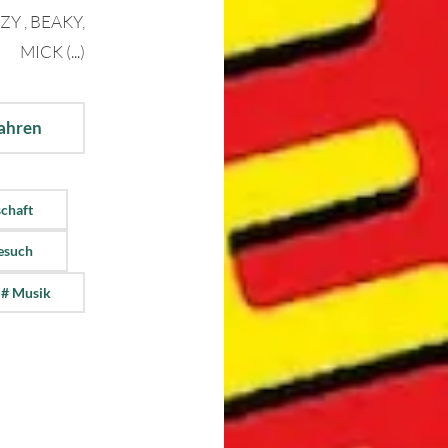
Y , BEAKY,
MICK (...)
fahren
chaft
esuch
# Musik