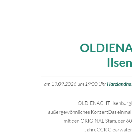
OLDIEN
Ilse
am 19.09.2026 um 19:00 Uhr
Harzlandhal
OLDIENACHT IlsenburgE
außergewöhnliches KonzertDas einmali
mit den ORIGINAL Stars, der 6
JahreCCR Clearwate