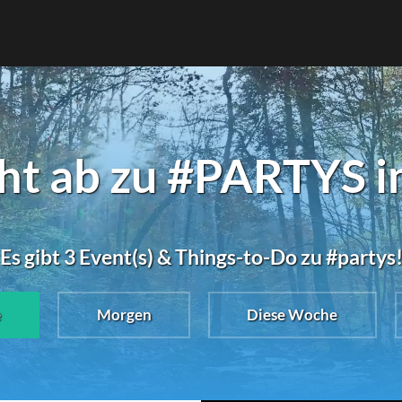
ht ab zu #PARTYS i
Es gibt 3 Event(s) & Things-to-Do zu #partys
e
Morgen
Diese Woche