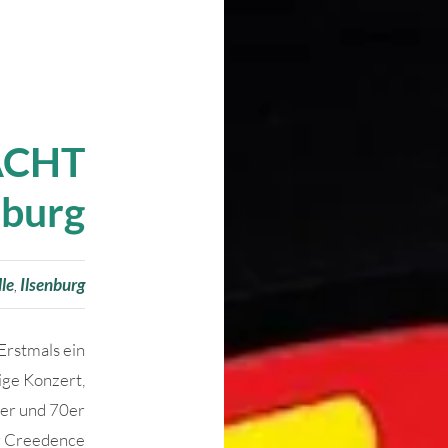
ACHT
nburg
le
,
Ilsenburg
rstmals ein
ge Konzert,
0er und 70er
r Creedence