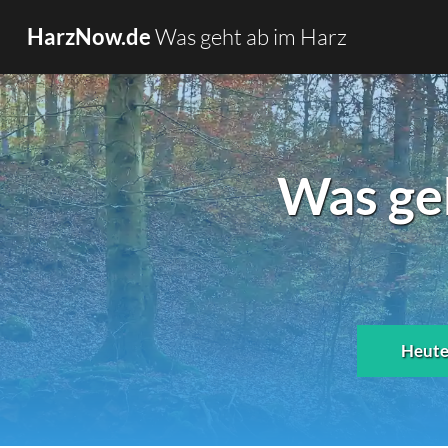
Was geht ab im Harz
HarzNow.de
Was ge
Heut