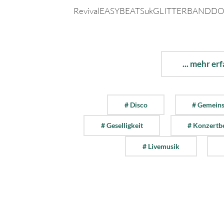
RevivalEASYBEATSukGLITTERBANDDOZ
... mehr er
# Disco
# Gemeins
# Geselligkeit
# Konzertb
# Livemusik