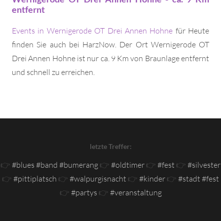
entfernt
Events in Wernigerode OT Drei Annen Hohne
für Heute
finden Sie auch bei HarzNow. Der Ort Wernigerode OT
Drei Annen Hohne ist nur ca. 9 Km von Braunlage entfernt
und schnell zu erreichen.
letzte Treffer:
👉
#blues #band #bumerang
👉
#oldtimer
👉
#fest
👉
#silvester
👉
#pittiplatsch
👉
#walpurgisnacht
👉
#kinder
👉
#stadt #fest
👉
#partys
👉
#veranstaltung