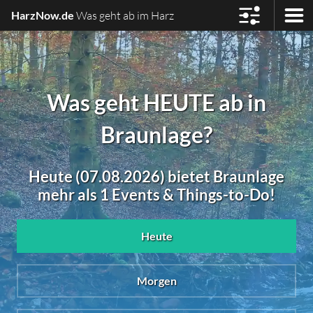
HarzNow.de
Was geht ab im Harz
Was geht HEUTE ab in
Braunlage?
Heute (07.08.2026) bietet Braunlage
mehr als 1 Events & Things-to-Do!
Heute
Morgen