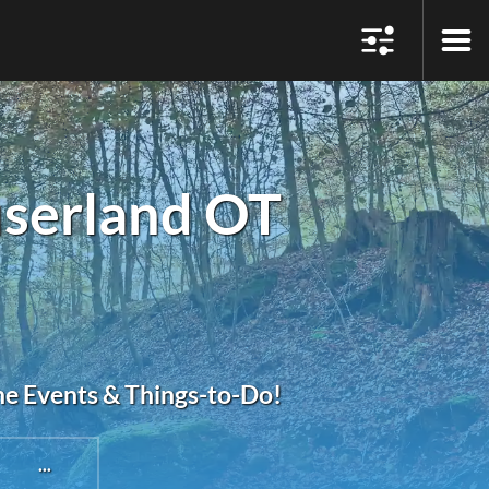
userland OT
ne Events & Things-to-Do!
...