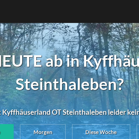
EUTE ab in Kyffhä
Steinthaleben?
t Kyffhäuserland OT Steinthaleben leider kei
e
Morgen
Diese Woche