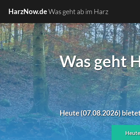
Was geht ab im Harz
HarzNow.de
Was geht H
Heute (07.08.2026) biete
Heut