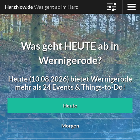
HarzNow.de
Was geht ab im Harz
Was geht HEUTE ab in
Wernigerode?
Heute (10.08.2026) bietet Wernigerode
mehr als 24 Events & Things-to-Do!
Heute
Morgen