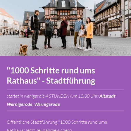
"1000 Schritte rund ums
Rathaus" - Stadtführung
startet in weniger als 4 STUNDEN (um 10:30 Uhr)
Altstadt
Wernigerode
,
Wernigerode
Öffentliche Stadtführung "1000 Schritte rund ums
Rathaus"Jetzt Teilnahme sichern