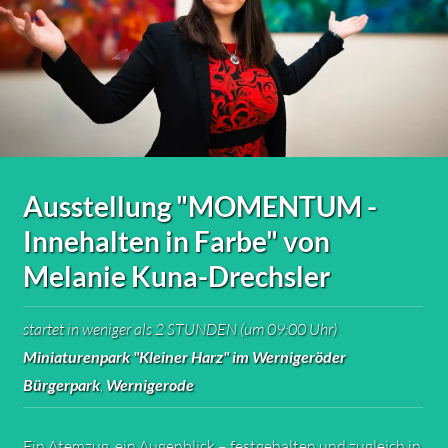
Ausstellung "MOMENTUM -
Innehalten in Farbe" von
Melanie Kuna-Drechsler
startet in weniger als 2 STUNDEN (um 09:00 Uhr)
Miniaturenpark "Kleiner Harz" im Wernigeröder
Bürgerpark
,
Wernigerode
Ein Atemzug, ein Augenblick – festgehalten und zugleich in