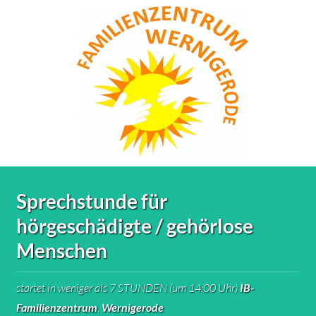
Sprechstunde für
hörgeschädigte / gehörlose
Menschen
startet in weniger als 7 STUNDEN (um 14:00 Uhr)
IB-
Familienzentrum
,
Wernigerode