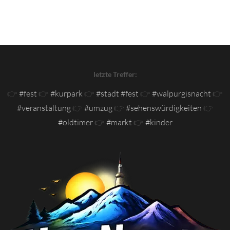
letzte Treffer:
👉
#fest
👉
#kurpark
👉
#stadt #fest
👉
#walpurgisnacht
👉
#veranstaltung
👉
#umzug
👉
#sehenswürdigkeiten
👉
#oldtimer
👉
#markt
👉
#kinder