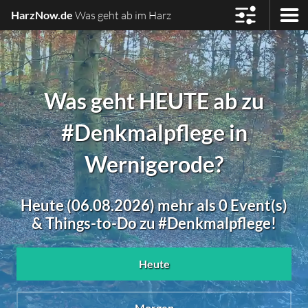
HarzNow.de
Was geht ab im Harz
Was geht HEUTE ab zu
#Denkmalpflege in
Wernigerode?
Heute (06.08.2026) mehr als 0 Event(s)
& Things-to-Do zu #Denkmalpflege!
Heute
Morgen