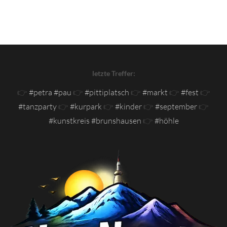
letzte Treffer:
👉
#petra #pau
👉
#pittiplatsch
👉
#markt
👉
#fest
👉
#tanzparty
👉
#kurpark
👉
#kinder
👉
#september
👉
#kunstkreis #brunshausen
👉
#höhle