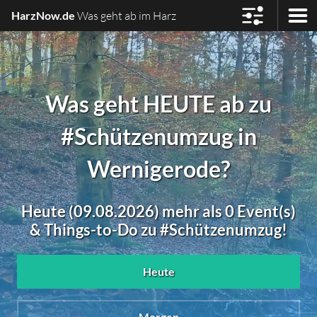
HarzNow.de
Was geht ab im Harz
Was geht HEUTE ab zu
#Schützenumzug in
Wernigerode?
Heute (09.08.2026) mehr als 0 Event(s)
& Things-to-Do zu #Schützenumzug!
Heute
Morgen