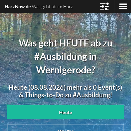
HarzNow.de
Was geht ab im Harz
Was geht HEUTE ab zu
#Ausbildung in
Wernigerode?
Heute (08.08.2026) mehr als 0 Event(s)
& Things-to-Do zu #Ausbildung!
Heute
Morgen