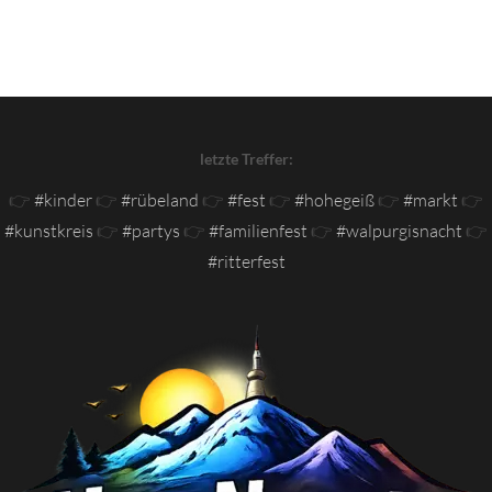
letzte Treffer:
👉
#kinder
👉
#rübeland
👉
#fest
👉
#hohegeiß
👉
#markt
👉
#kunstkreis
👉
#partys
👉
#familienfest
👉
#walpurgisnacht
👉
#ritterfest