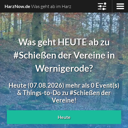
HarzNow.de
Was geht ab im Harz
Was geht HEUTE ab zu
#Schießen der Vereine in
Wernigerode?
Heute (07.08.2026) mehr als 0 Event(s)
& Things-to-Do zu #Schießen der
Vereine!
Heute