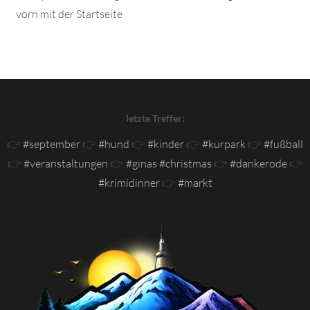
vorn mit der Startseite
letzte Treffer:
👉
#september
👉
#hund
👉
#kinder
👉
#kurpark
👉
#fußball
👉
#veranstaltungen
👉
#ginas #christmas
👉
#dankerode
👉
#krimidinner
👉
#markt