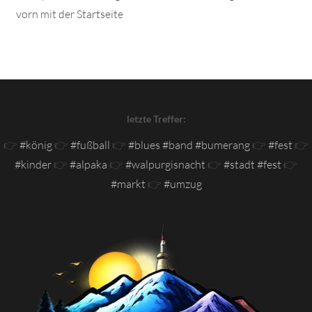
vorn mit der Startseite
letzte Treffer:
👉
#könig
👉
#fußball
👉
#blues #band #bumerang
👉
#fest
👉
#kinder
👉
#alpaka
👉
#walpurgisnacht
👉
#stadt #fest
👉
#markt
👉
#umzug