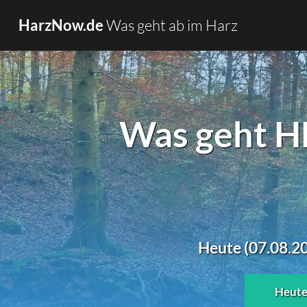
Was geht ab im Harz
HarzNow.de
Was geht H
Heute (07.08.20
Heut