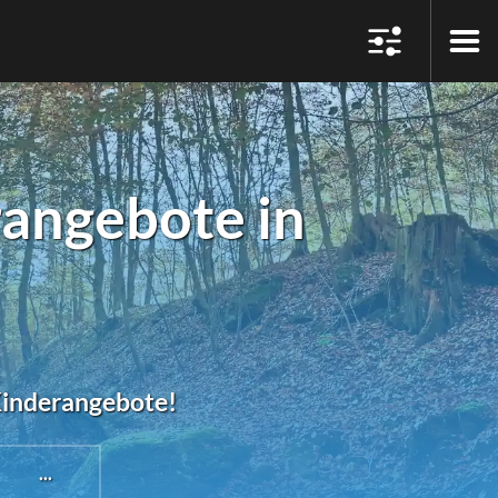
angebote in
#Kinderangebote!
...