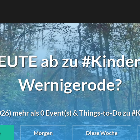
EUTE ab zu #Kinder
Wernigerode?
26) mehr als 0 Event(s) & Things-to-Do zu 
e
Morgen
Diese Woche