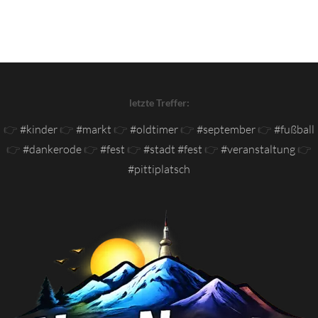
letzte Treffer:
👉
#kinder
👉
#markt
👉
#oldtimer
👉
#september
👉
#fußball
👉
#dankerode
👉
#fest
👉
#stadt #fest
👉
#veranstaltung
👉
#pittiplatsch