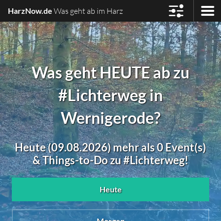
HarzNow.de
Was geht ab im Harz
Was geht HEUTE ab zu
#Lichterweg in
Wernigerode?
Heute (09.08.2026) mehr als 0 Event(s)
& Things-to-Do zu #Lichterweg!
Heute
Morgen