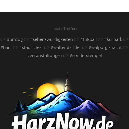
letzte Treffer:
👉
#umzug
👉
#sehenswürdigkeiten
👉
#fußball
👉
#kurpark
👉
#harz
👉
#stadt #fest
👉
#walter #sittler
👉
#walpurgisnacht
👉
#veranstaltungen
👉
#sonderstempel