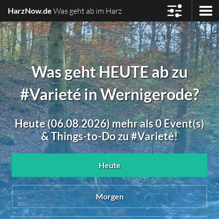
HarzNow.de
Was geht ab im Harz
Was geht HEUTE ab zu
#Varieté in Wernigerode?
Heute (06.08.2026) mehr als 0 Event(s)
& Things-to-Do zu #Varieté!
Heute
Morgen