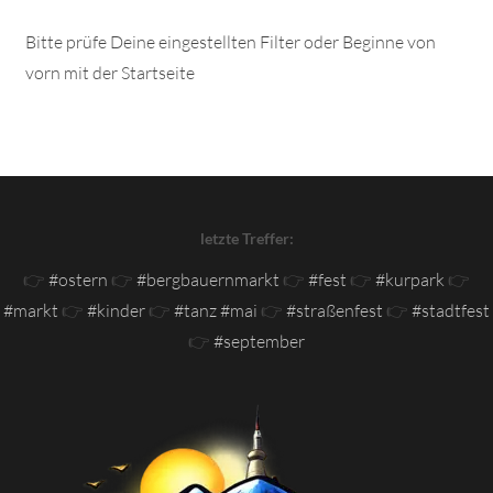
Bitte prüfe Deine eingestellten Filter oder Beginne von
vorn mit der Startseite
letzte Treffer:
👉
#ostern
👉
#bergbauernmarkt
👉
#fest
👉
#kurpark
👉
#markt
👉
#kinder
👉
#tanz #mai
👉
#straßenfest
👉
#stadtfest
👉
#september