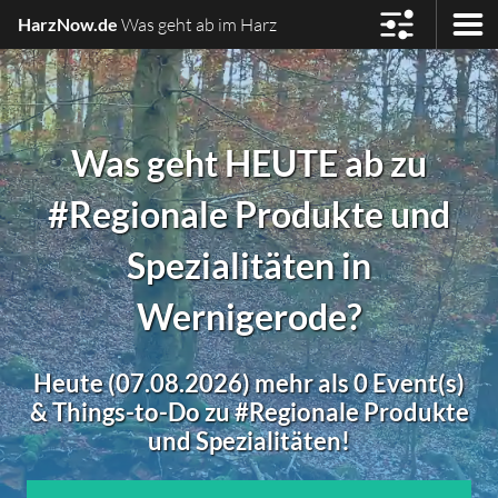
HarzNow.de
Was geht ab im Harz
Was geht HEUTE ab zu
#Regionale Produkte und
Spezialitäten in
Wernigerode?
Heute (07.08.2026) mehr als 0 Event(s)
& Things-to-Do zu #Regionale Produkte
und Spezialitäten!