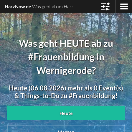
HarzNow.de
Was geht ab im Harz
Was geht HEUTE ab zu
#Frauenbildung in
Wernigerode?
Heute (06.08.2026) mehr als 0 Event(s)
& Things-to-Do zu #Frauenbildung!
Heute
Morgen