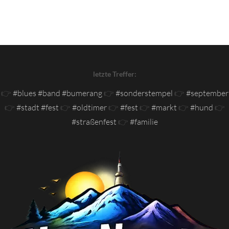
letzte Treffer:
👉
#blues #band #bumerang
👉
#sonderstempel
👉
#september
👉
#stadt #fest
👉
#oldtimer
👉
#fest
👉
#markt
👉
#hund
👉
#straßenfest
👉
#familie