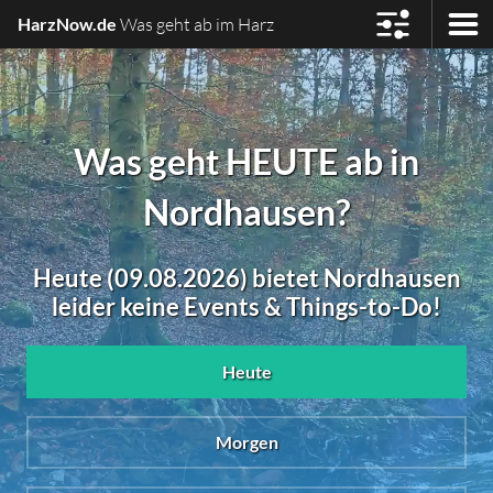
HarzNow.de
Was geht ab im Harz
Was geht HEUTE ab in
Nordhausen?
Heute (09.08.2026) bietet Nordhausen
leider keine Events & Things-to-Do!
Heute
Morgen