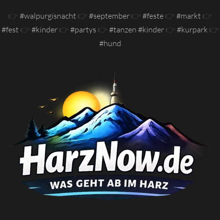
👉
#walpurgisnacht
👉
#september
👉
#feste
👉
#markt
👉
#fest
👉
#kinder
👉
#partys
👉
#tanzen #kinder
👉
#kurpark
👉
#hund