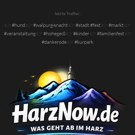
letzte Treffer:
👉
#hund
👉
#walpurgisnacht
👉
#stadt #fest
👉
#markt
👉
#veranstaltung
👉
#hohegeiß
👉
#kinder
👉
#familienfest
👉
#dankerode
👉
#kurpark