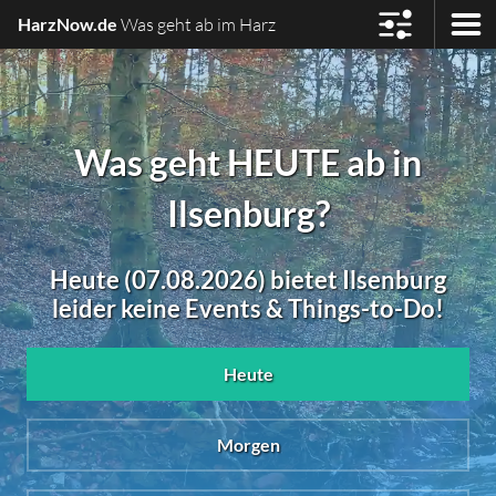
HarzNow.de
Was geht ab im Harz
Was geht HEUTE ab in
Ilsenburg?
Heute (07.08.2026) bietet Ilsenburg
leider keine Events & Things-to-Do!
Heute
Morgen