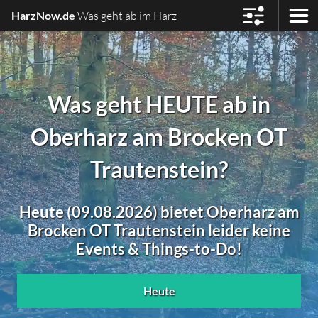
HarzNow.de
Was geht ab im Harz
Was geht HEUTE ab in
Oberharz am Brocken OT
Trautenstein?
Heute (09.08.2026) bietet Oberharz am
Brocken OT Trautenstein leider keine
Events & Things-to-Do!
Heute