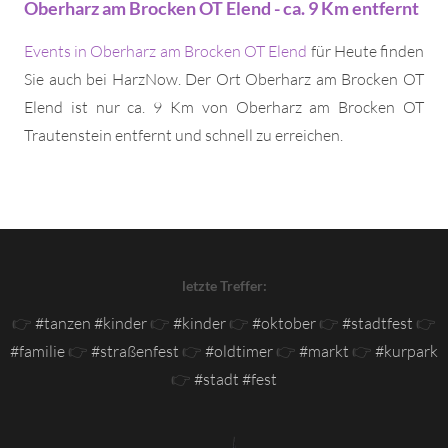
Oberharz am Brocken OT Elend - ca. 9 Km entfernt
Events in Oberharz am Brocken OT Elend
für Heute finden
Sie auch bei HarzNow. Der Ort Oberharz am Brocken OT
Elend ist nur ca. 9 Km von Oberharz am Brocken OT
Trautenstein entfernt und schnell zu erreichen.
letzte Treffer:
👉
#tanzen #kinder
👉
#kinder
👉
#oktober
👉
#stadtfest
👉
#familie
👉
#straßenfest
👉
#oldtimer
👉
#markt
👉
#kurpark
👉
#stadt #fest