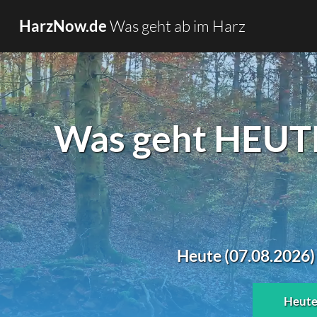
Was geht ab im Harz
HarzNow.de
Was geht HEUTE
Heute (07.08.2026)
Heut