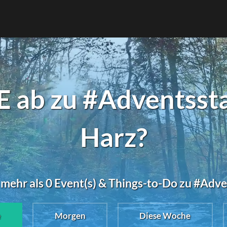
 ab zu #Adventsst
Harz?
 mehr als 0 Event(s) & Things-to-Do zu #Adv
e
Morgen
Diese Woche