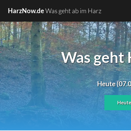
Was geht ab im Harz
HarzNow.de
Was geht 
Heute (07.0
Heut