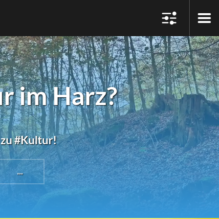
r im Harz?
 zu #Kultur!
...