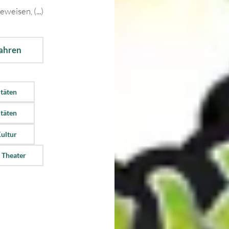
isen, (...)
fahren
itäten
itäten
Kultur
 Theater