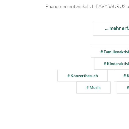
Phänomen entwickelt. HEAVYSAURUS bewe
... mehr er
# Familienaktiv
# Kinderaktiv
# Konzertbesuch
# 
# Musik
#