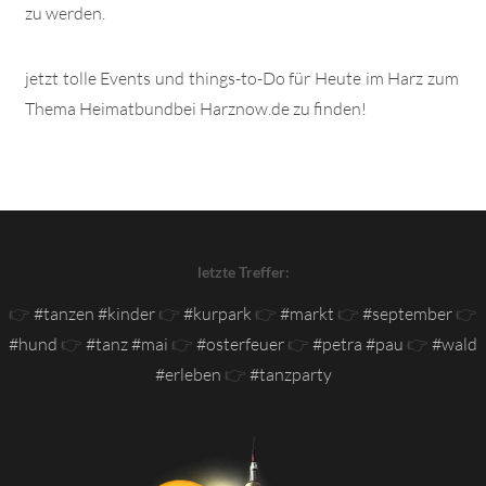
zu werden.
jetzt tolle Events und things-to-Do für Heute im Harz zum
Thema Heimatbundbei Harznow.de zu finden!
letzte Treffer:
👉
#tanzen #kinder
👉
#kurpark
👉
#markt
👉
#september
👉
#hund
👉
#tanz #mai
👉
#osterfeuer
👉
#petra #pau
👉
#wald
#erleben
👉
#tanzparty