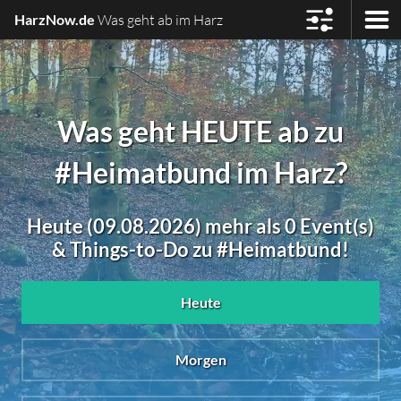
HarzNow.de
Was geht ab im Harz
Was geht HEUTE ab zu
#Heimatbund im Harz?
Heute (09.08.2026) mehr als 0 Event(s)
& Things-to-Do zu #Heimatbund!
Heute
Morgen