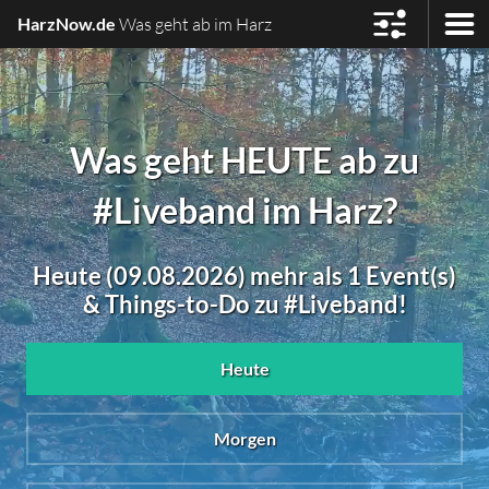
HarzNow.de
Was geht ab im Harz
Was geht HEUTE ab zu
#Liveband im Harz?
Heute (09.08.2026) mehr als 1 Event(s)
& Things-to-Do zu #Liveband!
Heute
Morgen