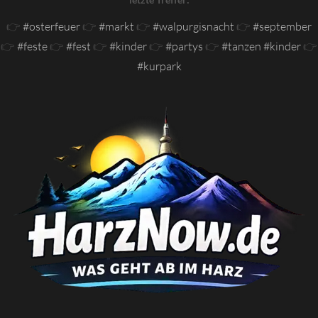
👉
#osterfeuer
👉
#markt
👉
#walpurgisnacht
👉
#september
👉
#feste
👉
#fest
👉
#kinder
👉
#partys
👉
#tanzen #kinder
👉
#kurpark