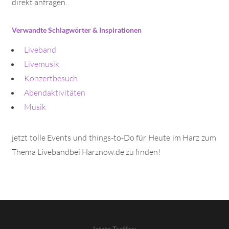
direkt anfragen.
Verwandte Schlagwörter & Inspirationen
Liveband
Livemusik
Konzertbesuch
Abendaktivitäten
Musik
jetzt tolle Events und things-to-Do für Heute im Harz zum
Thema Livebandbei Harznow.de zu finden!
letzte Treffer: