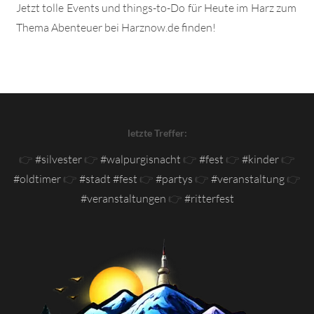
Jetzt tolle Events und things-to-Do für Heute im Harz zum
Thema Abenteuer bei Harznow.de finden!
letzte Treffer:
👉
#silvester
👉
#walpurgisnacht
👉
#fest
👉
#kinder
👉
#oldtimer
👉
#stadt #fest
👉
#partys
👉
#veranstaltung
👉
#veranstaltungen
👉
#ritterfest