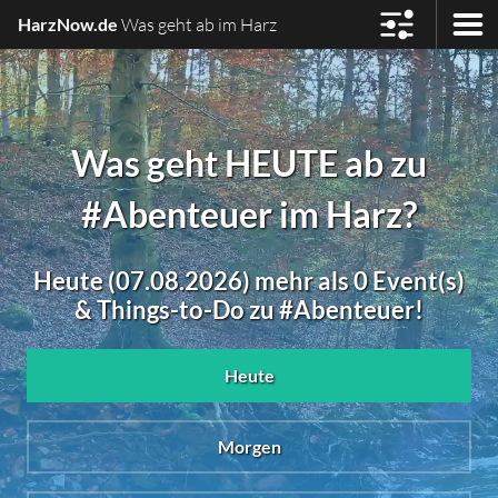
HarzNow.de
Was geht ab im Harz
Was geht HEUTE ab zu
#Abenteuer im Harz?
Heute (07.08.2026) mehr als 0 Event(s)
& Things-to-Do zu #Abenteuer!
Heute
Morgen