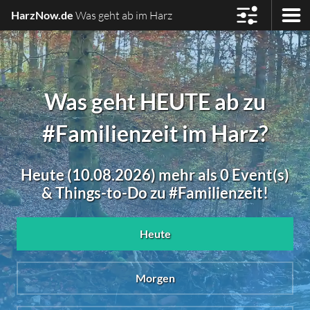
HarzNow.de
Was geht ab im Harz
Was geht HEUTE ab zu
#Familienzeit im Harz?
Heute (10.08.2026) mehr als 0 Event(s)
& Things-to-Do zu #Familienzeit!
Heute
Morgen