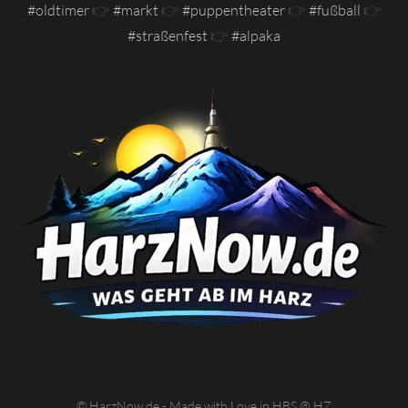
#oldtimer
👉
#markt
👉
#puppentheater
👉
#fußball
👉
#straßenfest
👉
#alpaka
© HarzNow.de - Made with Love in HBS @ HZ