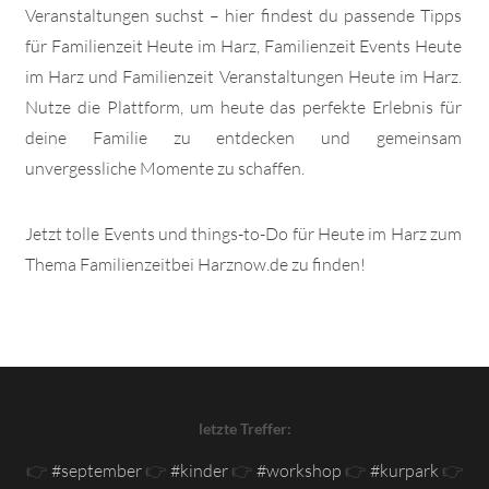
Veranstaltungen suchst – hier findest du passende Tipps
für Familienzeit Heute im Harz, Familienzeit Events Heute
im Harz und Familienzeit Veranstaltungen Heute im Harz.
Nutze die Plattform, um heute das perfekte Erlebnis für
deine Familie zu entdecken und gemeinsam
unvergessliche Momente zu schaffen.
Jetzt tolle Events und things-to-Do für Heute im Harz zum
Thema Familienzeitbei Harznow.de zu finden!
letzte Treffer:
👉
#september
👉
#kinder
👉
#workshop
👉
#kurpark
👉