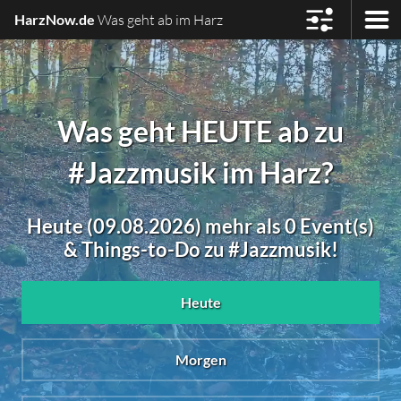
HarzNow.de
Was geht ab im Harz
Was geht HEUTE ab zu
#Jazzmusik im Harz?
Heute (09.08.2026) mehr als 0 Event(s)
& Things-to-Do zu #Jazzmusik!
Heute
Morgen