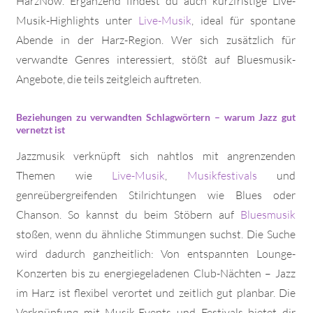
HarzNow. Ergänzend findest du auch kurzfristige Live-
Musik-Highlights unter
Live-Musik
, ideal für spontane
Abende in der Harz-Region. Wer sich zusätzlich für
verwandte Genres interessiert, stößt auf Bluesmusik-
Angebote, die teils zeitgleich auftreten.
Beziehungen zu verwandten Schlagwörtern – warum Jazz gut
vernetzt ist
Jazzmusik verknüpft sich nahtlos mit angrenzenden
Themen wie
Live-Musik
,
Musikfestivals
und
genreübergreifenden Stilrichtungen wie Blues oder
Chanson. So kannst du beim Stöbern auf
Bluesmusik
stoßen, wenn du ähnliche Stimmungen suchst. Die Suche
wird dadurch ganzheitlich: Von entspannten Lounge-
Konzerten bis zu energiegeladenen Club-Nächten – Jazz
im Harz ist flexibel verortet und zeitlich gut planbar. Die
Verknüpfung mit Musik-Events und Festivals bietet dir