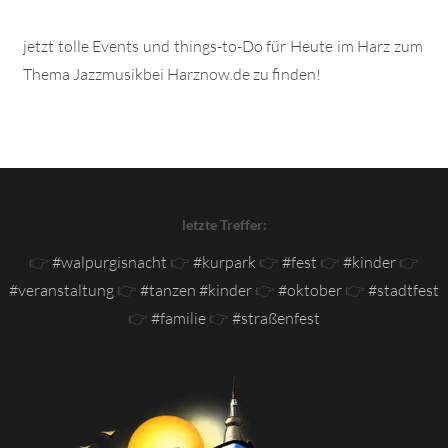
jetzt tolle Events und things-to-Do für Heute im Harz zum
Thema Jazzmusikbei Harznow.de zu finden!
letzte Treffer:
👉
#walpurgisnacht
👉
#kurpark
👉
#fest
👉
#kinder
👉
#veranstaltung
👉
#tanzen #kinder
👉
#oktober
👉
#stadtfest
👉
#familie
👉
#straßenfest