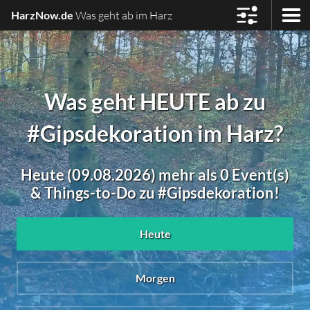
HarzNow.de
Was geht ab im Harz
Was geht HEUTE ab zu
#Gipsdekoration im Harz?
Heute (09.08.2026) mehr als 0 Event(s)
& Things-to-Do zu #Gipsdekoration!
Heute
Morgen