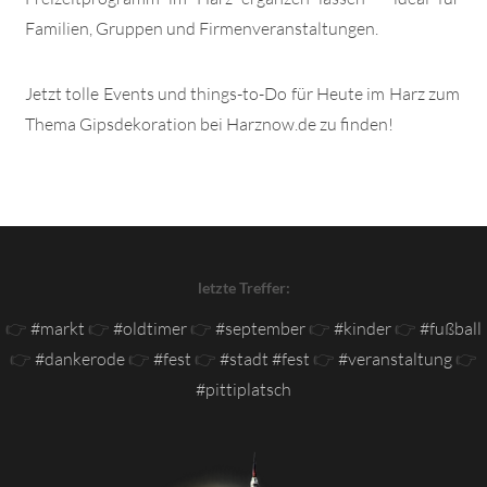
Familien, Gruppen und Firmenveranstaltungen.
Jetzt tolle Events und things-to-Do für Heute im Harz zum
Thema Gipsdekoration bei Harznow.de zu finden!
letzte Treffer:
👉
#markt
👉
#oldtimer
👉
#september
👉
#kinder
👉
#fußball
👉
#dankerode
👉
#fest
👉
#stadt #fest
👉
#veranstaltung
👉
#pittiplatsch