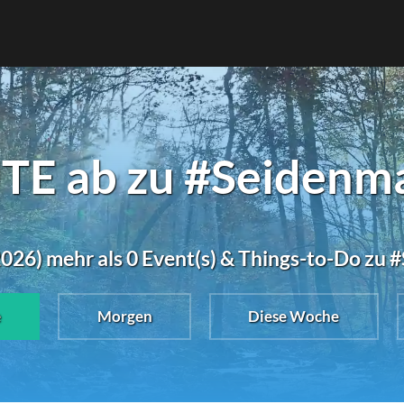
E ab zu #Seidenma
026) mehr als 0 Event(s) & Things-to-Do zu 
e
Morgen
Diese Woche