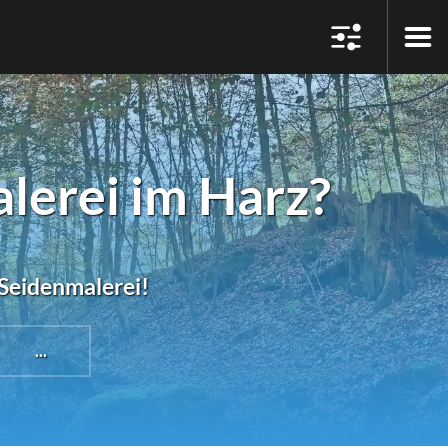
lerei im Harz?
#Seidenmalerei!
...