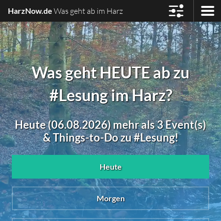
HarzNow.de
Was geht ab im Harz
Was geht HEUTE ab zu
#Lesung im Harz?
Heute (06.08.2026) mehr als 3 Event(s)
& Things-to-Do zu #Lesung!
Heute
Morgen