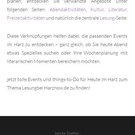
planen, entdecken Sie verwandte Angebote unter
folgenden Seiten:
Abendaktivitäten
,
Kultur
,
Literatur
,
Freizeitaktivitäten
und natürlich die zentrale
Lesung
-Seite.
Diese Verknüpfungen helfen dabei, die passenden Events
im Harz zu entdecken – ganz gleich, ob Sie heute Abend
etwas Spezielles suchen oder Ihre Wochenplanung mit
literarischen Momenten bereichern möchten.
jetzt tolle Events und things-to-Do für Heute im Harz zum
Thema Lesungbei Harznow.de zu finden!
letzte Treffer: