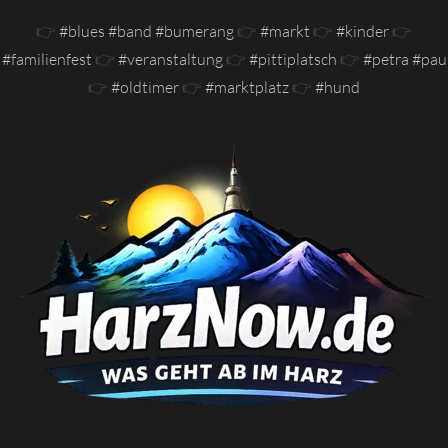
👉
#blues #band #bumerang
👉
#markt
👉
#kinder
👉
#familienfest
👉
#veranstaltung
👉
#pittiplatsch
👉
#petra #pau
👉
#oldtimer
👉
#marktplatz
👉
#hund