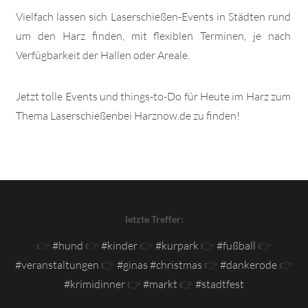
Vielfach lassen sich Laserschießen-Events in Städten rund
um den Harz finden, mit flexiblen Terminen, je nach
Verfügbarkeit der Hallen oder Areale.
Jetzt tolle Events und things-to-Do für Heute im Harz zum
Thema Laserschießenbei Harznow.de zu finden!
letzte Treffer:
👉
#hund
👉
#kinder
👉
#kurpark
👉
#fußball
👉
#veranstaltungen
👉
#ginas #christmas
👉
#dankerode
👉
#krimidinner
👉
#markt
👉
#stadtfest