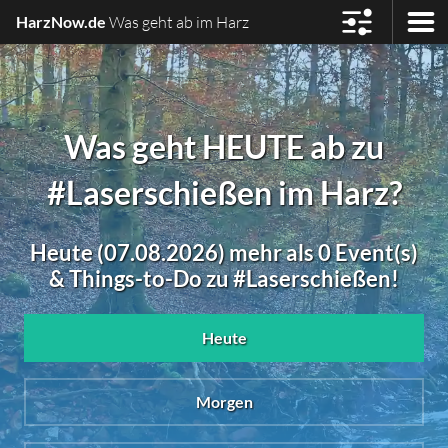
HarzNow.de
Was geht ab im Harz
Was geht HEUTE ab zu
#Laserschießen im Harz?
Heute (07.08.2026) mehr als 0 Event(s)
& Things-to-Do zu #Laserschießen!
Heute
Morgen