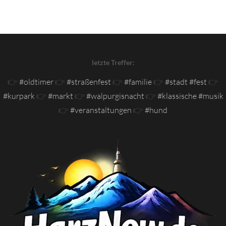
letzte Treffer:
👉
#oldtimer
👉
#straßenfest
👉
#familie
👉
#stadt #fest
👉
#kurpark
👉
#markt
👉
#walpurgisnacht
👉
#klassische #musik
👉
#veranstaltungen
👉
#hund