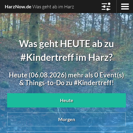
HarzNow.de
Was geht ab im Harz
Was geht HEUTE ab zu
#Kindertreff im Harz?
Heute (06.08.2026) mehr als 0 Event(s)
& Things-to-Do zu #Kindertreff!
Heute
Morgen