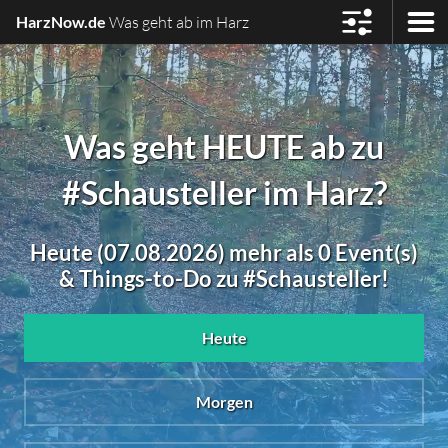
HarzNow.de
Was geht ab im Harz
Was geht HEUTE ab zu
#Schausteller im Harz?
Heute (07.08.2026) mehr als 0 Event(s)
& Things-to-Do zu #Schausteller!
Heute
Morgen