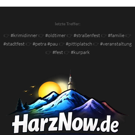
letzte Treffer:
👉
#krimidinner
👉
#oldtimer
👉
#straßenfest
👉
#familie
👉
#stadtfest
👉
#petra #pau
👉
#pittiplatsch
👉
#veranstaltung
👉
#fest
👉
#kurpark