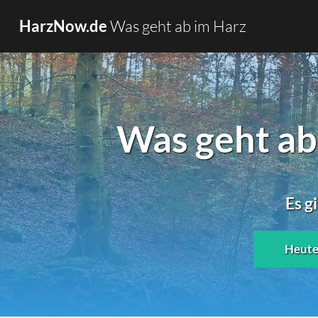
Was geht ab im Harz
HarzNow.de
Was geht a
Es g
Heut