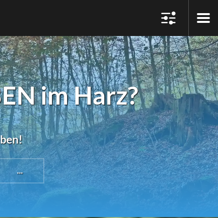
EN im Harz?
eben!
...