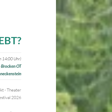
EBT?
m 14:00 Uhr)
 Brocken OT
neckenstein
kt - Theater
estival 2026