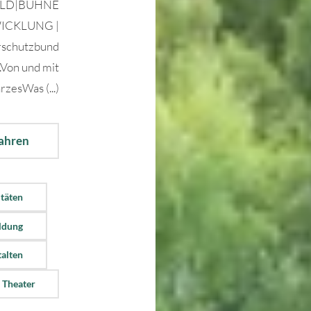
 WALD|BÜHNE
WICKLUNG |
schutzbund
.Von und mit
zesWas (...)
fahren
itäten
ldung
talten
 Theater