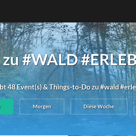
b zu #WALD #ERLEB
ibt 48 Event(s) & Things-to-Do zu #wald #erl
e
Morgen
Diese Woche