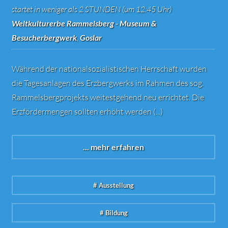
startet in weniger als 2 STUNDEN (um 12:45 Uhr)
Weltkulturerbe Rammelsberg - Museum &
Besucherbergwerk
,
Goslar
Während der nationalsozialistischen Herrschaft wurden
die Tagesanlagen des Erzbergwerks im Rahmen des sog.
Rammelsbergprojekts weitestgehend neu errichtet. Die
Erzfördermengen sollten erhöht werden (...)
... mehr erfahren
# Ausstellung
# Bildung