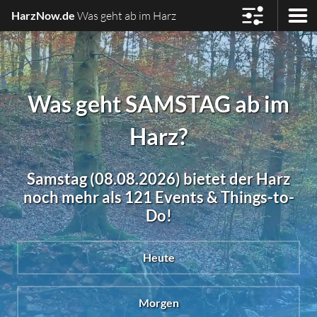
HarzNow.de
Was geht ab im Harz
Was geht SAMSTAG ab im
Harz?
Samstag (08.08.2026) bietet der Harz
noch mehr als 121 Events & Things-to-
Do!
Heute
Morgen