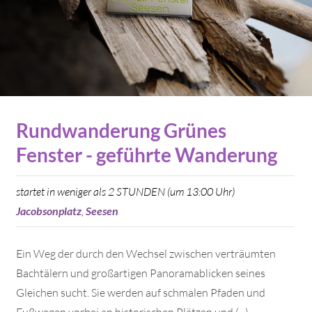
Rundwanderung Grünes
Fenster - geführte Wanderung
startet in weniger als 2 STUNDEN (um 13:00 Uhr)
Jacobsonplatz
,
Seesen
Ein Weg der durch den Wechsel zwischen verträumten
Bachtälern und großartigen Panoramablicken seines
Gleichen sucht. Sie werden auf schmalen Pfaden und
Fußwegen vorbei an historischen Plätzen und (...)