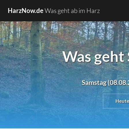
Was geht ab im Harz
HarzNow.de
Was geht
Samstag (08.08.
Heut