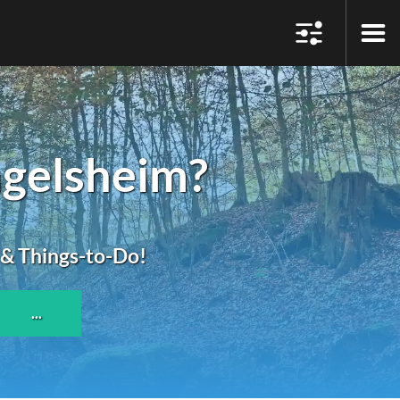
gelsheim?
 & Things-to-Do!
...