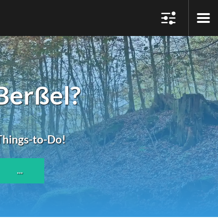
Berßel?
 Things-to-Do!
...