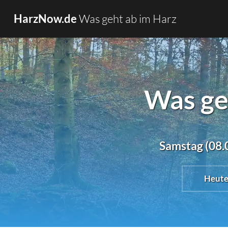
Was geht ab im Harz
HarzNow.de
Was ge
Samstag (08.0
Heut