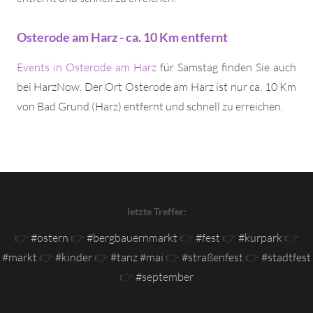
Osterode am Harz - ca. 10 Km entfernt
Events in Osterode am Harz
für Samstag finden Sie auch
bei HarzNow. Der Ort Osterode am Harz ist nur ca. 10 Km
von Bad Grund (Harz) entfernt und schnell zu erreichen.
letzte Treffer:
👉
#ostern
👉
#bergbauernmarkt
👉
#fest
👉
#kurpark
👉
#markt
👉
#kinder
👉
#tanz #mai
👉
#straßenfest
👉
#stadtfest
👉
#september