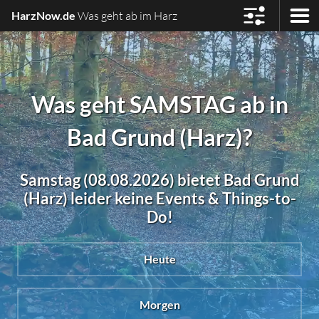
HarzNow.de
Was geht ab im Harz
Was geht SAMSTAG ab in
Bad Grund (Harz)?
Samstag (08.08.2026) bietet Bad Grund
(Harz) leider keine Events & Things-to-
Do!
Heute
Morgen