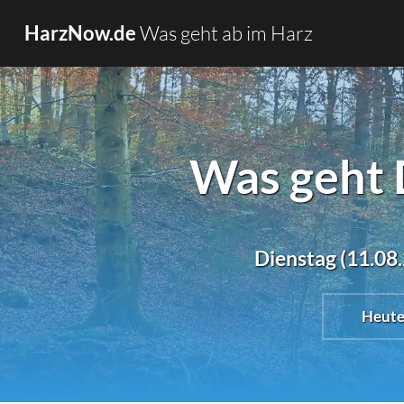
Was geht ab im Harz
HarzNow.de
Was geht 
Dienstag (11.08.
Heut