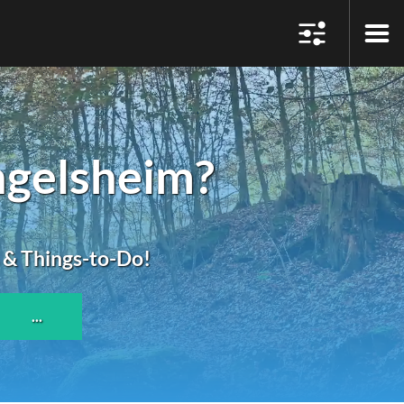
ngelsheim?
s & Things-to-Do!
...