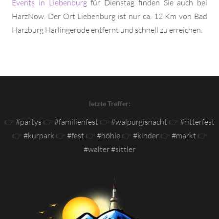
Events in Liebenburg
für Dienstag finden Sie auch bei
HarzNow. Der Ort Liebenburg ist nur ca. 12 Km von Bad
Harzburg Harlingerode entfernt und schnell zu erreichen.
letzte Treffer:
👉
#partys
👉
#familienfest
👉
#walpurgisnacht
👉
#ritterfest
👉
#kurpark
👉
#fest
👉
#höhle
👉
#kinder
👉
#markt
👉
#walter #sittler