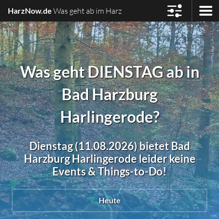
HarzNow.de
Was geht ab im Harz
Was geht DIENSTAG ab in
Bad Harzburg
Harlingerode?
Dienstag (11.08.2026) bietet Bad
Harzburg Harlingerode leider keine
Events & Things-to-Do!
Heute