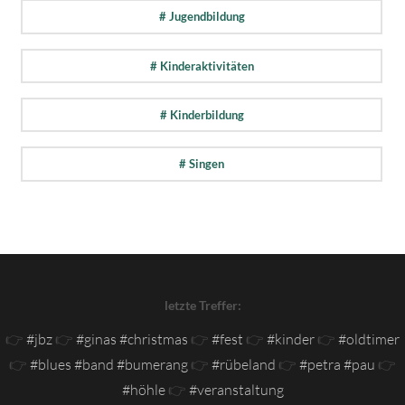
# Jugendbildung
# Kinderaktivitäten
# Kinderbildung
# Singen
letzte Treffer:
👉
#jbz
👉
#ginas #christmas
👉
#fest
👉
#kinder
👉
#oldtimer
👉
#blues #band #bumerang
👉
#rübeland
👉
#petra #pau
👉
#höhle
👉
#veranstaltung