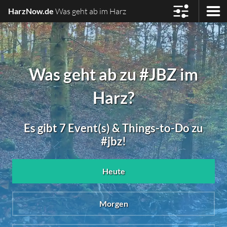
HarzNow.de
Was geht ab im Harz
Was geht ab zu #JBZ im
Harz?
Es gibt 7 Event(s) & Things-to-Do zu
#jbz!
Heute
Morgen